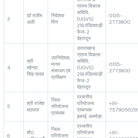
ग्राम्य विकास
समिति,
डॉ तंज़ीम
निदेशक
0135-
3
(UGVS)
अली
वित्त
2773800
216.पंडितवाड़ी
फेज-2
देहरादून
उत्तराखण्ड
ग्राम्य विकास
उपनिदेशक,
श्री
समिति,
मानव
0135-
4
महेन्द्र
(UGVS)
संसाधन एवं
2773800
सिंह यादव
216.पंडितवाड़ी
प्रशिक्षण
फेज-2
देहरादून
प्रभागीय
जिला
श्री राजेश
परियोजना
+91-
5
परियोजना
मठपाल
प्रबन्धक
757905029
प्रबंधक
इकाई, अल्मोड़ा
प्रभागीय
जिला
मौ0
परियोजना
+91-
6
परियोजना